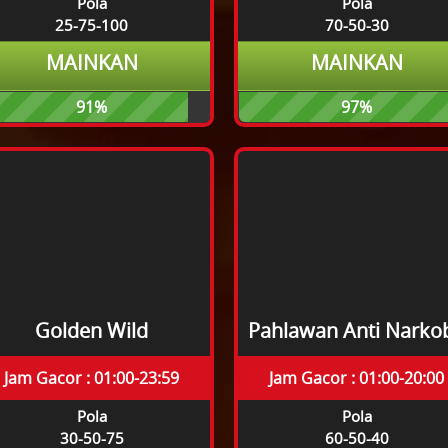
Pola
Pola
25-75-100
70-50-30
MAINKAN
MAINKAN
91%
97%
Golden Wild
Pahlawan Anti Narko
Jam Gacor : 01:00-23:59
Jam Gacor : 01:00-20:00
Pola
Pola
30-50-75
60-50-40