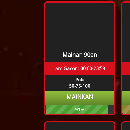
Mainan 90an
Jam Gacor : 00:00-23:59
Pola
50-75-100
MAINKAN
91%