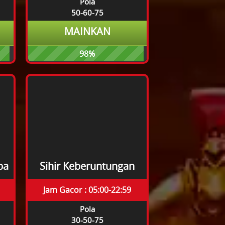
Pola
50-60-75
MAINKAN
98%
ba
Sihir Keberuntungan
Jam Gacor : 05:00-22:59
Pola
30-50-75