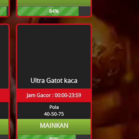
84%
Ultra Gatot kaca
Jam Gacor : 00:00-23:59
Pola
40-50-75
MAINKAN