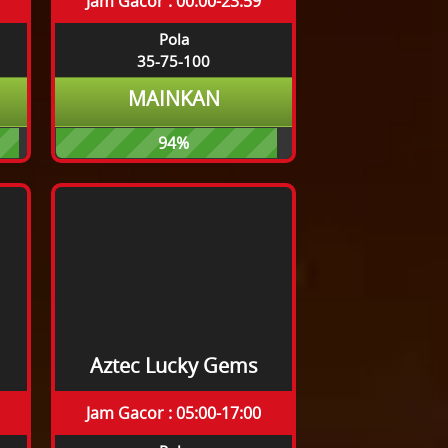
Jam Gacor : 00:00-23:59
Pola
35-75-100
MAINKAN
94%
Aztec Lucky Gems
Jam Gacor : 05:00-17:00